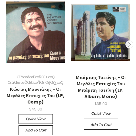
ŒöœéœÉœÑŒ±œÇ
Μπάμπης Τσετίνης - Οι
ŒúŒøœÖŒΩœÑŒ¨Œ∫Œ∑œÇ
Μεγάλες Επιτυχίες Του
Κώστας Μουντάκης - Οι
Μπάμπη Τσετίνη (LP,
Μεγάλες Επιτυχίες Του (LP,
Album, Mono)
Comp)
$35.00
$45.00
Quick View
Quick View
Add To Cart
Add To Cart