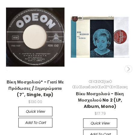
Βίκη Μοσχολιού* - Γιατί Με
ŒíŒØŒ∫œÖ
ŒúŒøœÉœáŒøŒªŒπŒøœç
Πρόδωσες / Ξημερώματα
Βίκυ Μοσχολιού - Βίκη
(7", Single, Exp)
Μοσχολιού No 2 (LP,
$130.00
Album, Mono)
Quick View
$17.79
Add To Cart
Quick View
Add To Cart