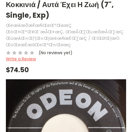
Κοκκινιά / Αυτά Έχει Η Ζωή (7",
Single, Exp)
ŒëœÄœåœÉœÑŒøŒªŒøœÇ
ŒöŒ±ŒªŒ¥Œ¨œÅŒ±œÇ, ŒìœÅŒ∑Œ≥œåœÅŒ∑œÇ
ŒúœÄŒπŒ∏ŒπŒ∫œéœÑœÉŒ∑œÇ / ŒíŒØŒ∫œÖ
ŒúŒøœÉœáŒøŒªŒπŒøœç
(No reviews yet)
Write a Review
$74.50