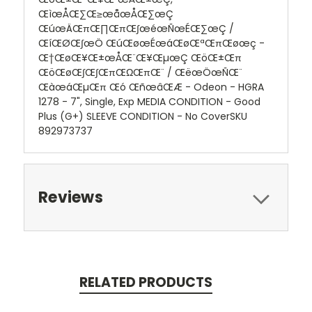
ŒìœÅŒ∑Œ≥œåœÅŒ∑œÇ
ŒúœÄŒπŒ∏ŒπŒ∫œéœÑœÉŒ∑œÇ /
ŒíŒØŒ∫œÖ ŒúŒøœÉœáŒøŒªŒπŒøœç -
Œ†ŒøŒ¥Œ±œÅŒ¨Œ¥ŒµœÇ ŒöŒ±Œπ
ŒöŒøŒ∫Œ∫ŒπŒΩŒπŒ¨ / ŒëœÖœÑŒ¨
ŒàœáŒµŒπ Œó ŒñœâŒÆ - Odeon - HGRA
1278 - 7", Single, Exp MEDIA CONDITION - Good
Plus (G+) SLEEVE CONDITION - No CoverSKU
892973737
Reviews
RELATED PRODUCTS