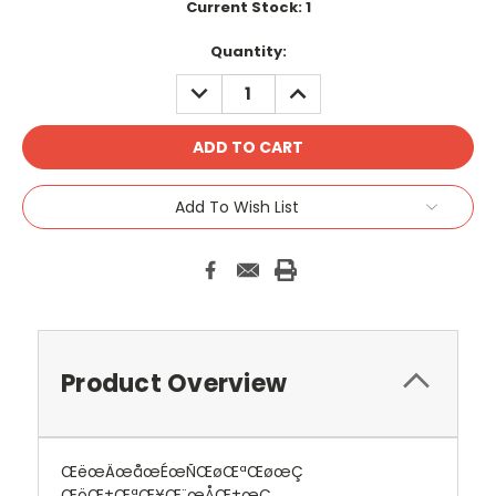
Current Stock:
1
Quantity:
DECREASE
INCREASE
QUANTITY:
QUANTITY:
Add To Wish List
Product Overview
ŒëœÄœåœÉœÑŒøŒªŒøœÇ
ŒöŒ±ŒªŒ¥Œ¨œÅŒ±œÇ,