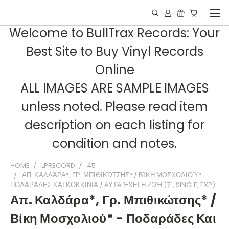
Welcome to BullTrax Records: Your
Best Site to Buy Vinyl Records
Online
ALL IMAGES ARE SAMPLE IMAGES
unless noted. Please read item
description on each listing for
condition and notes.
HOME
LPRECORD
45
ΑΠ. ΚΑΛΔΆΡΑ*, ΓΡ. ΜΠΙΘΙΚΏΤΣΗΣ* / ΒΊΚΗ ΜΟΣΧΟΛΙΟΎ* -
ΠΟΔΑΡΆΔΕΣ ΚΑΙ ΚΟΚΚΙΝΙΆ / ΑΥΤΆ ΈΧΕΙ Η ΖΩΉ (7", SINGLE, EXP)
Απ. Καλδάρα*, Γρ. Μπιθικώτσης* /
Βίκη Μοσχολιού* - Ποδαράδες Και